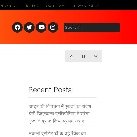
ONTACT US
JOIN US
OUR TEAM
PRIVACY POLICY
Fac
Twitt
Yout
Inst
Search
ebo
er
ube
agr
for:
ok
am
Recent Posts
राष्ट्र की विविधता में एकता का संदेश
देती चित्रकला प्रतियोगिता में श्रेया
गुप्ता ने प्राप्त किया प्रथम स्थान
नकली ब्रांडेड घी के बड़े रैकेट का