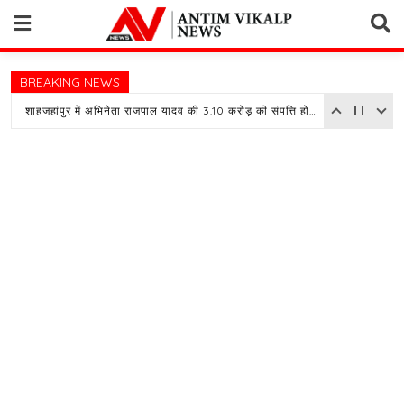
Skip
to
content
BREAKING NEWS
शाहजहांपुर में अभिनेता राजपाल यादव की 3.10 करोड़ की संपत्ति होगी नीलाम, बैंक ने चस्पा किया नोटिस