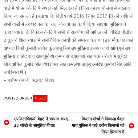
एवं 13 में तत्काल हर घर नल का जल योजना पर कार्य होना है।कहा कि कुछ
वार्ड में योजना के लिये स्थल नही मिल रहा है।जिस कारण योजना में बदलाव
किया जा सकता है।बताया कि वितीय वर्ष 2016-17 एवं 2017-18 की राशि से
सभी वार्डो में हर घर नल का जल योजना का कार्य किया जाएगा।मुखिया ने
कहा पंचायत के विकास के लिये सभी से सहयोग की अपील की।पंडित नीतीश
ठाकुर ने शिलान्यास में सभी वैदिक कार्यो को सम्पन्न कराया।इस मौके पर वार्ड
अध्यक्ष रिंकी कुमारी,सचिव फूलबाबू सिंह,उप मुखिया इसरत जहां खान,पूर्ब उप
मुखिया शाहिद रजा खान,मुकेश कुमार साह,आवास सहायक राधेश्याम,सुरेंद्र
सिंह,अनिल कुमार सिंह,शिवशंकर साह,कमलेश ठाकुर,अमरेश कुमार सिंह आदि
उपस्थित थे।
– नसीम रब्बानी, पटना/ बिहार
POSTED UNDER
NEWS
Post
उपजिलाधिकारी बेहट ने सम्पन्न कराए
किसान मोर्चा ने निकाला पैदल
32 जोडो के सामुहिक विवाह
मार्च,पुलिस ने कई दर्जन किसानों को
navigation
लिया हिरासत में