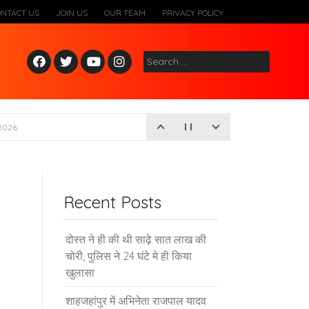
ONTACT US
JOIN US
OUR TEAM
PRIVACY POLICY
Fac
Twitt
Yout
Inst
Search
ebo
er
ube
agr
for:
ok
am
2026
Recent Posts
दोस्त ने ही की थी साढ़े सात लाख की
चोरी, पुलिस ने 24 घंटे मे ही किया
खुलासा
शाहजहांपुर में अभिनेता राजपाल यादव