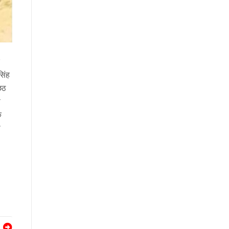
सिंह
छठ
स
ि
ी