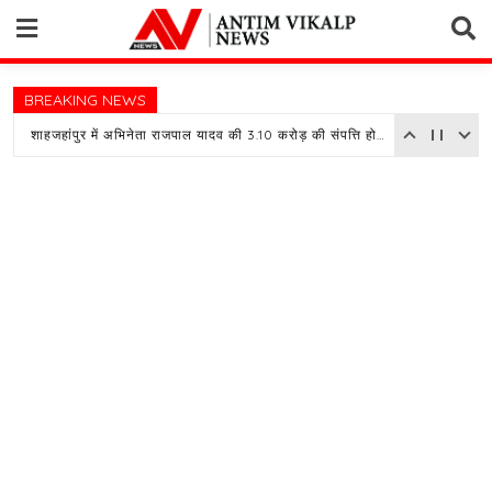
Skip
to
content
BREAKING NEWS
शाहजहांपुर में अभिनेता राजपाल यादव की 3.10 करोड़ की संपत्ति होगी नीलाम, बैंक ने चस्पा किया नोटिस