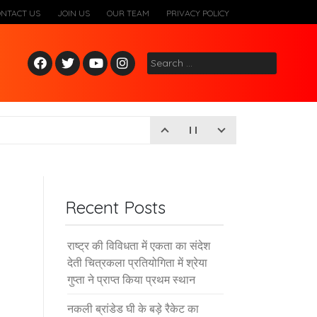
ONTACT US
JOIN US
OUR TEAM
PRIVACY POLICY
Fac
Twitt
Yout
Inst
Search
ebo
er
ube
agr
for:
ok
am
Recent Posts
राष्ट्र की विविधता में एकता का संदेश
देती चित्रकला प्रतियोगिता में श्रेया
गुप्ता ने प्राप्त किया प्रथम स्थान
नकली ब्रांडेड घी के बड़े रैकेट का