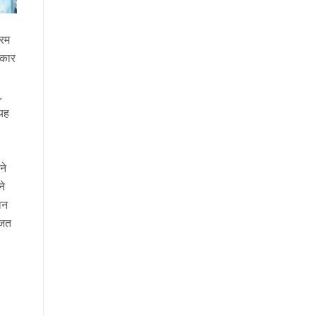
ुरम
्कार
,
 यह
ने
ने
ान
रजत