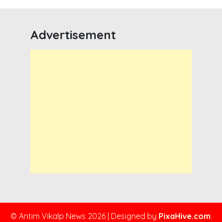
Advertisement
© Antim Vikalp News 2026
|
Designed by
PixaHive.com
.