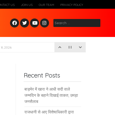
ONTACT US
JOIN US
OUR TEAM
PRIVACY POLICY
Fac
Twitt
Yout
Inst
Search
ebo
er
ube
agr
for:
ok
am
8, 2026
Recent Posts
बाड़मेर में खारा ने आधी सदी वाले
जन्मदिन के बहाने दिखाई ताकत, उमड़ा
जनसैलाब
राजधानी से आए विशेषाधिकारी द्वारा