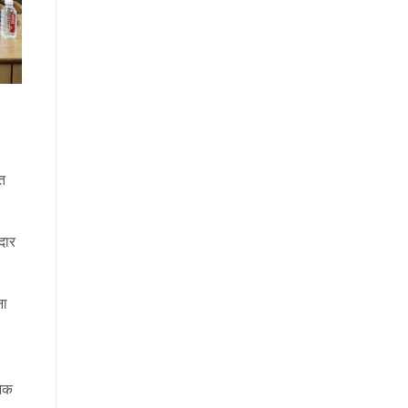
ित
दार
ना
नेक