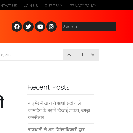
ONTACT US
JOIN US
OUR TEAM
PRIVACY POLICY
Fac
Twitt
Yout
Inst
Search
ebo
er
ube
agr
for:
ok
am
Recent Posts
ी
बाड़मेर में खारा ने आधी सदी वाले
जन्मदिन के बहाने दिखाई ताकत, उमड़ा
जनसैलाब
राजधानी से आए विशेषाधिकारी द्वारा