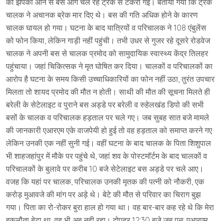
को झपकी आने से बस आगे चल रहे ट्रक से टकरा गई। बताया गया कि ट्रक
चालक ने अचानक ब्रेक मार दिए थे। बस की गति अधिक होने के कारण
चालक घायल हो गया। घटना के बाद यात्रियों व परिचालक ने 108 एंबुलेंस
को फोन किया, लेकिन गाड़ी नहीं पहुंची। तभी उधर से गुजर रहे दूसरे रोडवेज
चालक ने अपनी बस से चालक प्रमोद को सामुदायिक स्वास्थ्य केंद्र तिलहर
पहुंचाया। जहां चिकित्सक ने मृत घोषित कर दिया। चालकों व परिचालकों का
आरोप है घटना के समय किसी उच्चाधिकारियों का फोन नहीं उठा, तुरंत उपचार
मिलता तो शायद प्रमोद की मौत न होती। साथी की मौत की सूचना मिलते ही
बरेली के सेटेलाइट व पुराने बस अड्डे पर बरेली व रुहेलखंड डिपो की सभी
बसों के चालक व परिचालक हड़ताल पर चले गए। जब सुबह सात बजे मामले
की जानकारी एआरएम एके वाजपेयी हो हुई तो वह हड़ताल को समाप्त करने गए
लेकिन उनकी एक नहीं सुनी गई। वहीं घटना के बाद चालक के पिता शिशुपाल
भी शाहजहांपुर में मौके पर पहुंचे थे, जहां शव के पोस्टमॉर्टम के बाद चालकों व
परिचालकों के बुलावे पर करीब 10 बजे सेटेलाइट बस अड्डे पर चले आए।
वजह कि यहां पर चालक, परिचालक उनकी मृतक की पत्नी को नौकरी, एक
करोड़ मुआवजे की मांग पर अड़े थे। बेटे की मौत से परिवार का चिराग बुझ
गया। पिता का रो-रोकर बुरा हाल हो गया था। वह बार-बार कह रहे थे कि मेरा
इकलौता बेटा था, वह भी अब नही रहा। दोपहर 12:30 बजे जब पुन: एआरएम