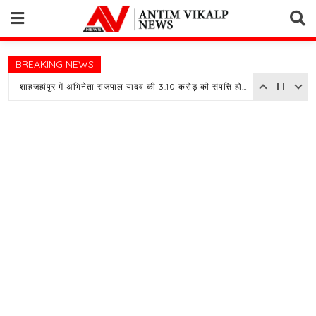
Skip
to
content
BREAKING NEWS
शाहजहांपुर में अभिनेता राजपाल यादव की 3.10 करोड़ की संपत्ति होगी नीलाम, बैंक ने चस्पा किया नोटिस