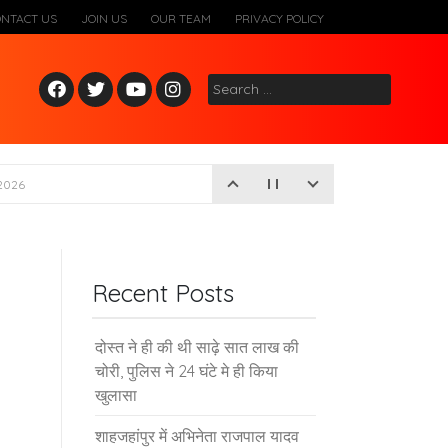
ONTACT US
JOIN US
OUR TEAM
PRIVACY POLICY
Fac
Twitt
Yout
Inst
Search
ebo
er
ube
agr
for:
ok
am
2026
Recent Posts
दोस्त ने ही की थी साढ़े सात लाख की
चोरी, पुलिस ने 24 घंटे मे ही किया
खुलासा
शाहजहांपुर में अभिनेता राजपाल यादव