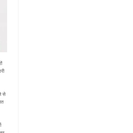
ों
ारी
े से
गत
ा
्तव