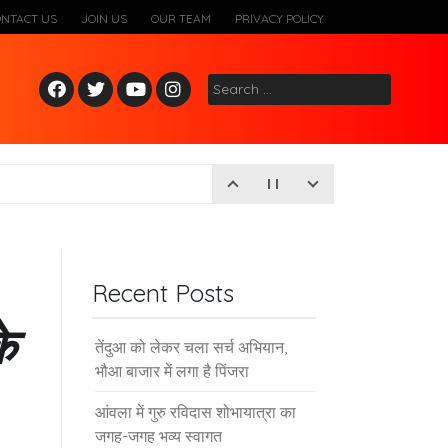
ONTACT US
JOIN US
OUR TEAM
PRIVACY POLICY
Fac
Twitt
Yout
Inst
Search
ebo
er
ube
agr
for:
ok
am
Recent Posts
े
तेंदुआ को लेकर चला सर्च अभियान,
भौआ बाजार में लगा है पिंजरा
आंवला में गुरु रविदास शोभायात्रा का
जगह-जगह भव्य स्वागत