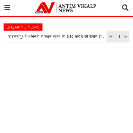
Skip
to
content
BREAKING NEWS
शाहजहांपुर में अभिनेता राजपाल यादव की 3.10 करोड़ की संपत्ति होगी नीलाम, बैंक ने चस्पा किया नोटिस