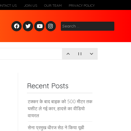
ONTACT US
JOIN US
OUR TEAM
PRIVACY POLICY
Fac
Twitt
Yout
Inst
Search
ebo
er
ube
agr
for:
ok
am
Recent Posts
टक्कर के बाद बाइक को 500 मीटर तक
घसीट ले गई कार, हादसे का वीडियो
वायरल
सेना प्रमुख धीरज सेठ ने किया यूबी