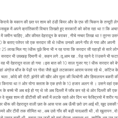
 किराये के मकान की छत पर शाम को ठंडी बियर और के एफ सी चिकन के तन्दूरी ले
फेसबुक में अपने क्रांतिकारी विचार लिखते हुए सरकारों को कोस रहा था !!! कि अ
ं में जमीन चाहिए , और कीमत देहरादून के बराबर , नीचे नम्बर लिखा था !! तुरन्त उसन
न0 के बताए पतेपर जो एक सरदार जी थे !!धीरू उनको अपने गाँव ले गया और अपनी
 25 लाख मिल गए !!धीरू पूछे बिना भी न रह पाया कि सरदार जी पहाड़ों से सारे लो
 सरदार भी उख्खड़ दिमागी थे , कहन लगे ..तू आम खा …पेड़ रहने दे !!!!उसने भी फ
 वह भी देहरादून वाला हो गया ।इस बात को 10 साल गुजर गए !! धीरू सरदार को बे
ं अंग्रेज बाँज के पेड़ों पर गोवा जैसे झूले लटकाकर आराम फरमा रहे थे , कॉटेज क
 पता चला , कोदे की रोटी ,झंगोरे की खीर ओर मुला की थिचोनी और हिमालयन बकरी क
िराया था !!! ओर योगा क्लाश के एक हप्ते के 10 हजार अलग से । उसने वहां ए
े बच्चे भी अब बड़े हो गए थे जो अब दिल्ली में जॉब कर रहे थे ओर दिल्ली की एक
कि वे सुबह शाम तो डीटीसी की बसों में लटके रहते ओर दिन भर फेक्ट्रियो में शरीर ग
।इधर धीरू की देहरादून वाली छत के आस पास अब ऊँची छते उग आई थी, खुद उसकी
 कमरे और टीवी तक सीमित था , अब उसे गाँव की बड़ी यादआती थी , वो खुलापन , वो
व से उखड़ चुकी थी , दुबारा उन जड़ों को वहां रोपना असम्भव था , क्योंकि अब उन जड़