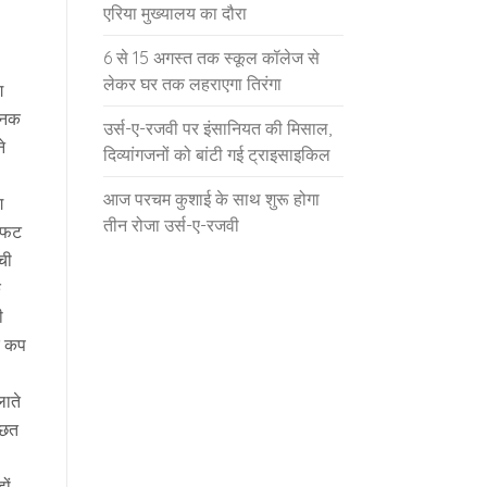
एरिया मुख्यालय का दौरा
6 से 15 अगस्त तक स्कूल कॉलेज से
लेकर घर तक लहराएगा तिरंगा
ग
चानक
उर्स-ए-रजवी पर इंसानियत की मिसाल,
े
दिव्यांगजनों को बांटी गई ट्राइसाइकिल
आज परचम कुशाई के साथ शुरू होगा
ग
तीन रोजा उर्स-ए-रजवी
टाफट
ची
े
ी
क कप
लाते
 छत
ों