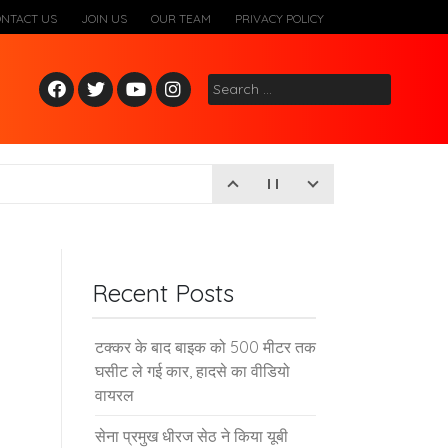
ONTACT US
JOIN US
OUR TEAM
PRIVACY POLICY
Fac
Twitt
Yout
Inst
Search
ebo
er
ube
agr
for:
ok
am
Recent Posts
टक्कर के बाद बाइक को 500 मीटर तक
घसीट ले गई कार, हादसे का वीडियो
वायरल
सेना प्रमुख धीरज सेठ ने किया यूबी