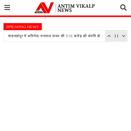
Skip
to
content
BREAKING NEWS
शाहजहांपुर में अभिनेता राजपाल यादव की 3.10 करोड़ की संपत्ति होगी नीलाम, बैंक ने चस्पा किया नोटिस