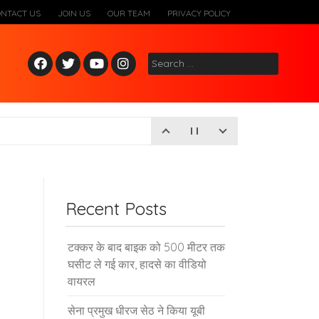
ONTACT US
JOIN US
OUR TEAM
PRIVACY POLICY
Fac
Twitt
Yout
Inst
Search
ebo
er
ube
agr
for:
ok
am
Recent Posts
टक्कर के बाद बाइक को 500 मीटर तक
घसीट ले गई कार, हादसे का वीडियो
वायरल
सेना प्रमुख धीरज सेठ ने किया यूबी