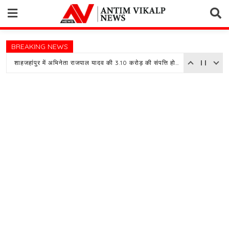
Skip
to
content
BREAKING NEWS
शाहजहांपुर में अभिनेता राजपाल यादव की 3.10 करोड़ की संपत्ति होगी नीलाम, बैंक ने चस्पा किया नोटिस