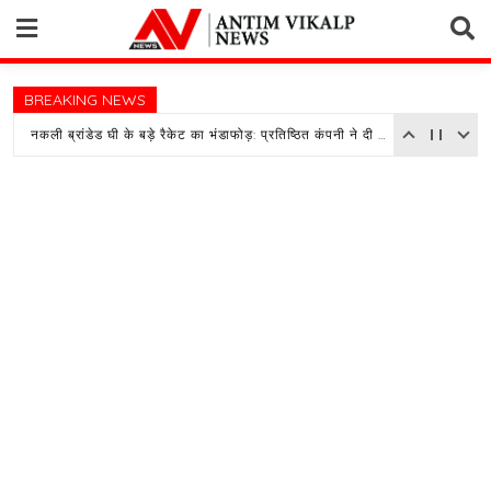
Skip
to
content
BREAKING NEWS
नकली ब्रांडेड घी के बड़े रैकेट का भंडाफोड़: प्रतिष्ठित कंपनी ने दी तहरीर, पुलिस जांच में जुटी