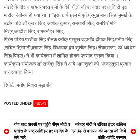
भंडारे के दौरान गायक भरत शर्मा के देवी गीतों की शानदार प्रस्तुति से पूरा
माहौल देवीमय हो गया था । *इस कार्यक्रम में पूर्व प्रमुख बाबा सिंह, मुम्बई के
उद्योग पति डॉ कुवर सिंह, अशोक कुमार, रामधारी सिंह, रामशिरोमणि
मिश्र,जगदीश सिंह, राममनोहर सिंह,
प्रिंस पांडेय,प्रतीक सिंह रौनक,ब्लॉक् प्रमुख बड़ागाँव दीपक सिंह,मनीष सिंह
,सचिन त्रिपाठी,बचाऊ सिंह, विधायक द्वय सुशील सिंह,(सैयदराजा) डॉ अवधेश
सिंह(पिंडरा) ने भी कार्यक्रम में शामिल होकर प्रसाद ग्रहण किया ।
कार्यक्रम संयोजक डॉ राजेंद्र सिंह ने आये आगन्तुको को अंगवस्त्रम प्रदान
कर स्वागत किया।
रिपोर्ट-:मनीष मिश्रा बड़ागाँव
POSTED UNDER
NEWS
Post
गंगा घाट अस्सी पर पहुंचे पीएम मोदी व
नरेन्‍द्र मोदी ने डीरेका इंटर कॉलेज
फ्रांस के राष्ट्रपति!हर हर महादेव के
ग्राउंड से बनारस की जनता को किये
navigation
लगे नारे
कोटि-कोटि प्रणाम