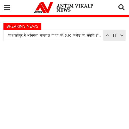
Skip
to
content
BREAKING NEWS
शाहजहांपुर में अभिनेता राजपाल यादव की 3.10 करोड़ की संपत्ति होगी नीलाम, बैंक ने चस्पा किया नोटिस