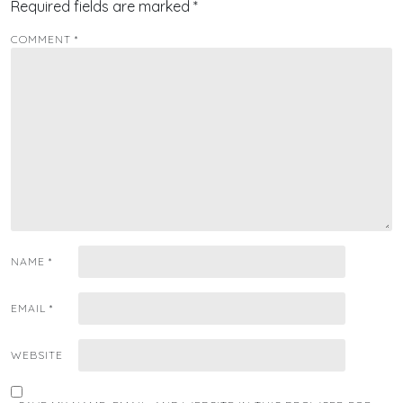
Required fields are marked
*
COMMENT
*
NAME
*
EMAIL
*
WEBSITE