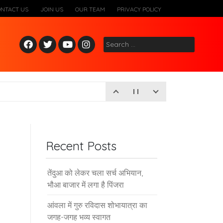
ONTACT US
JOIN US
OUR TEAM
PRIVACY POLICY
Fac
Twitt
Yout
Inst
Search
ebo
er
ube
agr
for:
ok
am
Recent Posts
तेंदुआ को लेकर चला सर्च अभियान,
भौआ बाजार में लगा है पिंजरा
आंवला में गुरु रविदास शोभायात्रा का
जगह-जगह भव्य स्वागत