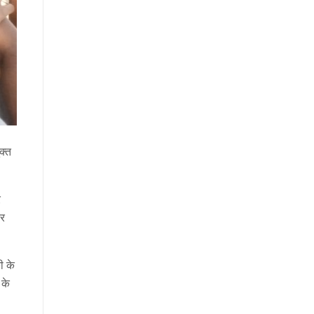
क्त
र
कर
ी के
 के
।