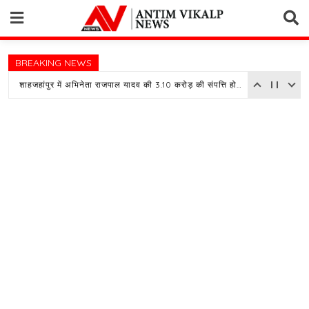
Skip
to
content
BREAKING NEWS
शाहजहांपुर में अभिनेता राजपाल यादव की 3.10 करोड़ की संपत्ति होगी नीलाम, बैंक ने चस्पा किया नोटिस