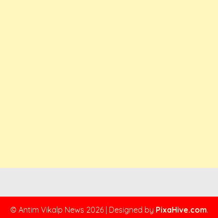
© Antim Vikalp News 2026
|
Designed by
PixaHive.com
.