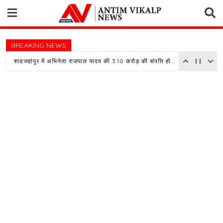
Skip
to
content
BREAKING NEWS
शाहजहांपुर में अभिनेता राजपाल यादव की 3.10 करोड़ की संपत्ति होगी नीलाम, बैंक ने चस्पा किया नोटिस