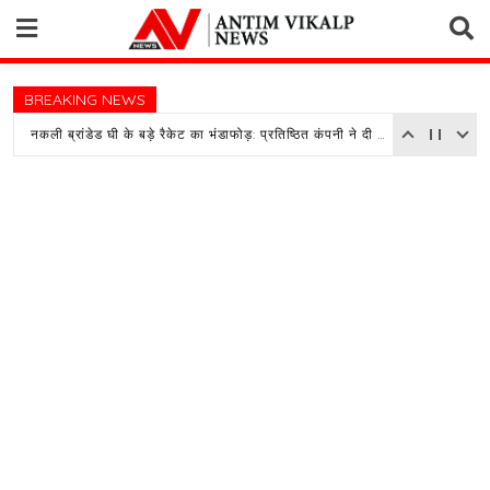
Skip
to
content
BREAKING NEWS
नकली ब्रांडेड घी के बड़े रैकेट का भंडाफोड़: प्रतिष्ठित कंपनी ने दी तहरीर, पुलिस जांच में जुटी