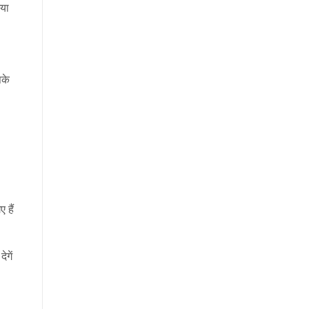
गया
सके
 हैं
गें