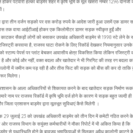
स्त होकर पटवारी हल्का बाड़मेर शहर में कृषि भूमि के मूल खसरा नम्बर 1296 दानजी 
पें।
कोष द्वारा तीन दर्जन सड़को पर दस करोड़ रुपये के आदेश जारी हुआ उसमें एक डामर 
रावास तक वाया आईटीआई होकर एक किलोमीटर डामर सड़क स्वीकृत हुईं और
ी काटकर सैकड़ों लोगों को बसाकर उपखंड अधिकारी बाड़मेर से 1998 स्टे लेने के
ो रजिस्ट्री करवाया है, राजस्व घाटा रोकने के लिए रिकॉर्ड देखकर नियमानुसार उनके
 स्टाम्प पेपर्स पर प्लांट बेचकर आवासीय क्षेत्र विकसित किया लेकिन रजिस्ट्री 
ी है और कोई और नहीं, वक्त बदला और खातेदार ने भी गिरगिट की तरह रग बदला 
कारण कालोनी में जमीन कम पड़ रही है और तीस फिट की सड़क को बीस की कर दो ताकि
रूर मिलेगा।
रशासन के आला अधिकारियों से शिकायत करने के बाद खातेदार सड़क निर्माण रूक
 नाम पर राजस्व रिकॉर्ड में कृषि भूमि दर्ज होने के कारण ये सड़क बहुत जल्दी ही
िला प्रशासन बाड़मेर द्वारा मूलभूत सुविधाएं कैसे मिलेगी ।
दिनाँक 29 जुलाई 23 को उपखंड अधिकारी बाड़मेर को तीन दिन में कमेटी गठित करने क
 राजस्व विभाग के सयुंक्त कर्मचारीयों ने मौका रिपोर्ट में भी अकित किया है कि
ड़मेर से यथास्थिति होने के बावजूद भूमाफियाओं से मिलकर अवैध कालोनी काटने क