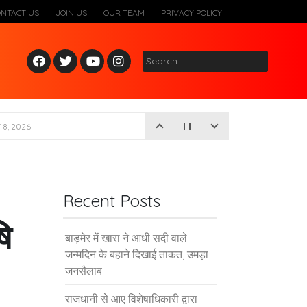
ONTACT US
JOIN US
OUR TEAM
PRIVACY POLICY
Fac
Twitt
Yout
Inst
Search
ebo
er
ube
agr
for:
ok
am
Recent Posts
ि
बाड़मेर में खारा ने आधी सदी वाले
जन्मदिन के बहाने दिखाई ताकत, उमड़ा
जनसैलाब
राजधानी से आए विशेषाधिकारी द्वारा