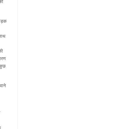
की
सड़क
 साथ
की
कारण
 कुछ
वाने
े
े