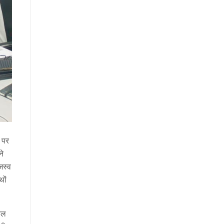
े पर
ने
जस्व
थों
कल