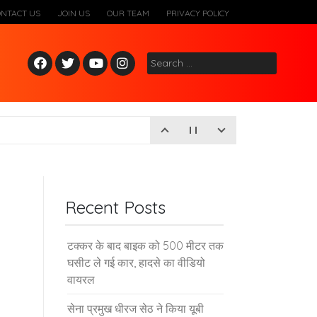
ONTACT US
JOIN US
OUR TEAM
PRIVACY POLICY
Fac
Twitt
Yout
Inst
Search
ebo
er
ube
agr
for:
ok
am
Recent Posts
टक्कर के बाद बाइक को 500 मीटर तक
घसीट ले गई कार, हादसे का वीडियो
वायरल
सेना प्रमुख धीरज सेठ ने किया यूबी