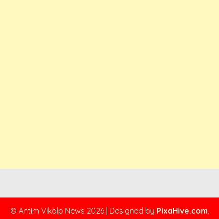
© Antim Vikalp News 2026
|
Designed by
PixaHive.com
.