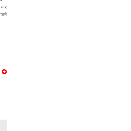
 चार
ामने