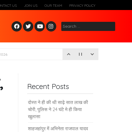
ONTACT US
JOIN US
OUR TEAM
PRIVACY POLICY
Fac
Twitt
Yout
Inst
Search
ebo
er
ube
agr
for:
ok
am
2026
,
Recent Posts
दोस्त ने ही की थी साढ़े सात लाख की
चोरी, पुलिस ने 24 घंटे मे ही किया
खुलासा
शाहजहांपुर में अभिनेता राजपाल यादव