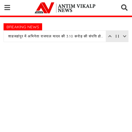
Skip
to
content
BREAKING NEWS
शाहजहांपुर में अभिनेता राजपाल यादव की 3.10 करोड़ की संपत्ति होगी नीलाम, बैंक ने चस्पा किया नोटिस