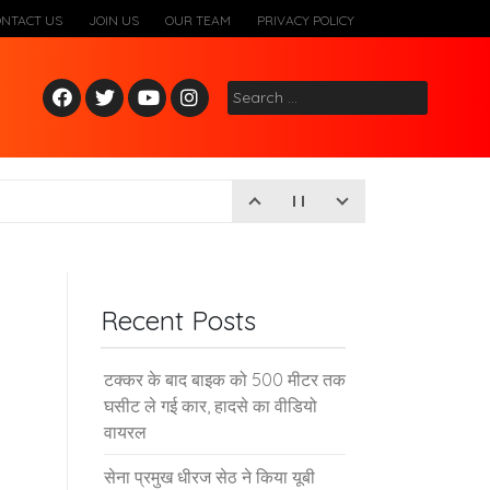
ONTACT US
JOIN US
OUR TEAM
PRIVACY POLICY
Fac
Twitt
Yout
Inst
Search
ebo
er
ube
agr
for:
ok
am
Recent Posts
टक्कर के बाद बाइक को 500 मीटर तक
घसीट ले गई कार, हादसे का वीडियो
वायरल
सेना प्रमुख धीरज सेठ ने किया यूबी