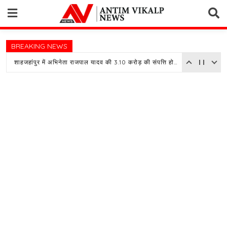
Skip
to
content
BREAKING NEWS
शाहजहांपुर में अभिनेता राजपाल यादव की 3.10 करोड़ की संपत्ति होगी नीलाम, बैंक ने चस्पा किया नोटिस