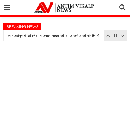
Skip
to
content
BREAKING NEWS
शाहजहांपुर में अभिनेता राजपाल यादव की 3.10 करोड़ की संपत्ति होगी नीलाम, बैंक ने चस्पा किया नोटिस