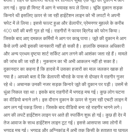
बरेली। शहर के डेलापरी चौराहे पर शनिवार सुबह एक जूते की दुकान मे आग
लग गई। कुछ ही मिनट में आग ने भयावह रूप ले लिया। चूंकि दुकान सड़क
किनारे थी इसलिए ऊपर से जा रही हाईटेंशन लाइन को भी लपटों ने अपनी
चपेट में ले लिया। इससे फाल्ट हुआ और डेलापीर, प्रेमनगर मुहल्ले के करीब
400 घरों की बत्ती गुल हो गई। राहगीरों ने फायर ब्रिगेड को फोन किया।
जिसके बाद आए दमकल कर्मियों ने आग पर काबू पाया। जूते की दुकान मे आग
कैसे लगी अभी इसकी जानकारी नहीं हो सकी है। हालांकि दमकल अधिकारी
और अन्य प्रथम दृष्टया शार्ट सर्किट आग लगने की आशंका जता रहे हैं। मामले
की जांच की जा रही है। नुकसान का भी अभी आकलन नहीं हो सका है।
दुकानदार का कहना है कि हादसे में उसका हजारों का माल जलकर खाक हो
गया है। आपको बता दें कि डेलापरी चौराहे के पास से दोपहर मे राहगीर गुजर
रहे थे। अचानक उनकी नजर सड़क किनारे जूते की दुकान पर पड़ी। उसमें से
धुंआ निकल रहा था। इसके बाद राहगीरों में भगदड़ मच गई। कुछ लोग घटना
का वीडियो बनाने लगे। इस दौरान दुकान के ऊपर से गुजर रही एचटी लाइन में
आग लग गई पकड़ लिया। जिसके बाद वीडियो बना रहे राहगीर भागने लगे।
आग की लपटें हाईटेंशन लाइन पर आते ही स्पार्किंग शुरू हो गई। कुछ ही देर में
तेज आवाज के साथ हाईटेंशन लाइन टूट गई। इससे आसपास जमा लोगों में
भगदड़ मच गई। भगदड़ और अग्निकांड में अभी तक किसी के हताहत या घायल