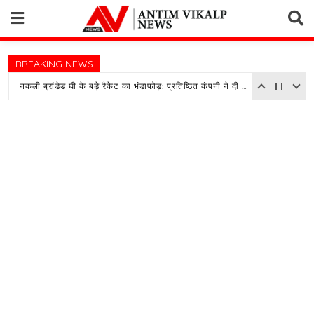
Skip
to
content
BREAKING NEWS
नकली ब्रांडेड घी के बड़े रैकेट का भंडाफोड़: प्रतिष्ठित कंपनी ने दी तहरीर, पुलिस जांच में जुटी