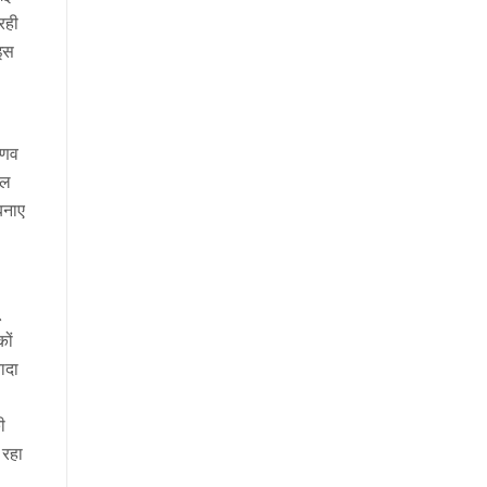
रही
 इस
्णव
िल
बनाए
कों
ादा
ी
 रहा