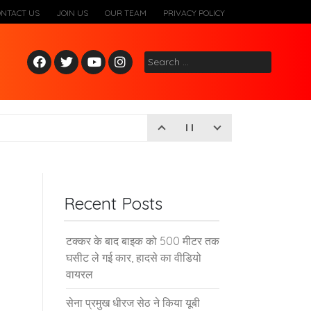
ONTACT US
JOIN US
OUR TEAM
PRIVACY POLICY
Fac
Twitt
Yout
Inst
Search
ebo
er
ube
agr
for:
ok
am
Recent Posts
टक्कर के बाद बाइक को 500 मीटर तक
घसीट ले गई कार, हादसे का वीडियो
वायरल
सेना प्रमुख धीरज सेठ ने किया यूबी