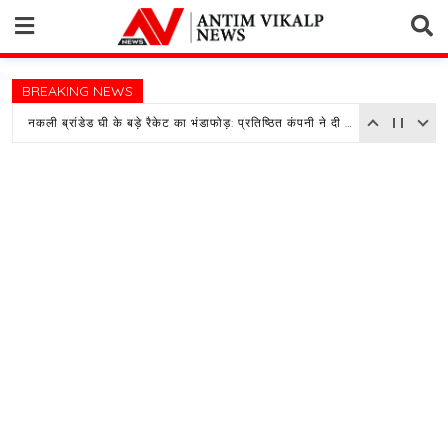
Skip
to
content
BREAKING NEWS
नकली ब्रांडेड घी के बड़े रैकेट का भंडाफोड़: प्रतिष्ठित कंपनी ने दी तहरीर, पुलिस जांच में जुटी