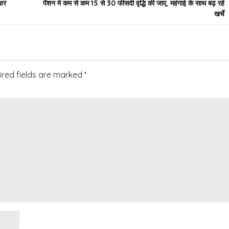
्षर
पेंशन मे कम से कम 15 से 30 फीसदी वृद्धि की जाए, महंगाई के साथ बढ़ रहे
खर्चे
ired fields are marked
*