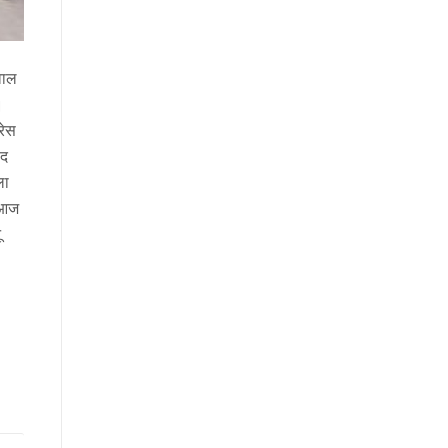
वाल
।
रेस
ाद
ला
 आज
ू