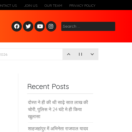
ONTACT US
JOIN US
OUR TEAM
PRIVACY POLICY
Fac
Twitt
Yout
Inst
Search
ebo
er
ube
agr
for:
ok
am
2026
Recent Posts
दोस्त ने ही की थी साढ़े सात लाख की
चोरी, पुलिस ने 24 घंटे मे ही किया
खुलासा
शाहजहांपुर में अभिनेता राजपाल यादव