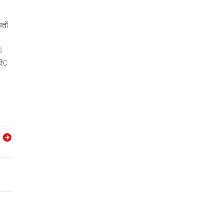
।
तों
0
डी0