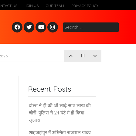
ONTACT US
JOIN US
OUR TEAM
PRIVACY POLICY
Fac
Twitt
Yout
Inst
Search
ebo
er
ube
agr
for:
ok
am
2026
Recent Posts
दोस्त ने ही की थी साढ़े सात लाख की
चोरी, पुलिस ने 24 घंटे मे ही किया
खुलासा
शाहजहांपुर में अभिनेता राजपाल यादव