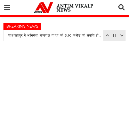
Skip
to
content
BREAKING NEWS
शाहजहांपुर में अभिनेता राजपाल यादव की 3.10 करोड़ की संपत्ति होगी नीलाम, बैंक ने चस्पा किया नोटिस