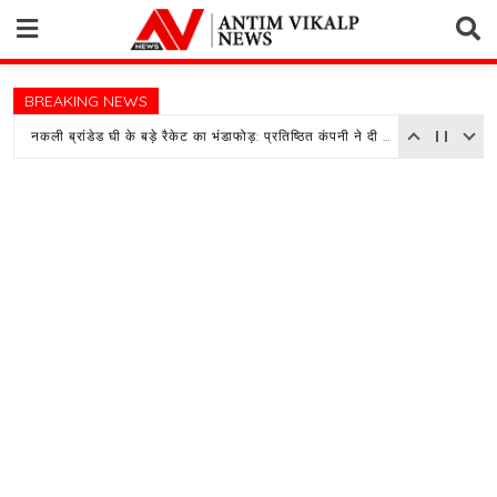
Skip
to
content
BREAKING NEWS
नकली ब्रांडेड घी के बड़े रैकेट का भंडाफोड़: प्रतिष्ठित कंपनी ने दी तहरीर, पुलिस जांच में जुटी