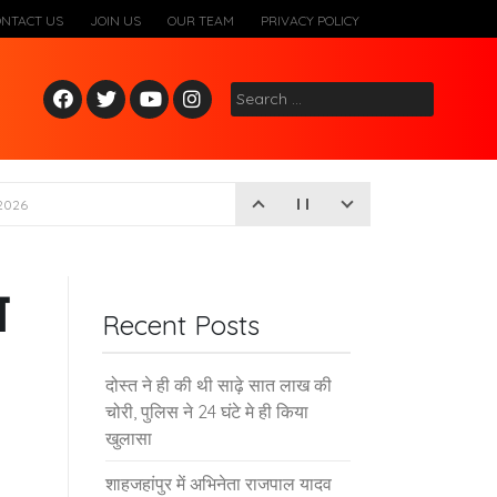
ONTACT US
JOIN US
OUR TEAM
PRIVACY POLICY
Fac
Twitt
Yout
Inst
Search
ebo
er
ube
agr
for:
ok
am
2026
न
Recent Posts
दोस्त ने ही की थी साढ़े सात लाख की
चोरी, पुलिस ने 24 घंटे मे ही किया
खुलासा
शाहजहांपुर में अभिनेता राजपाल यादव