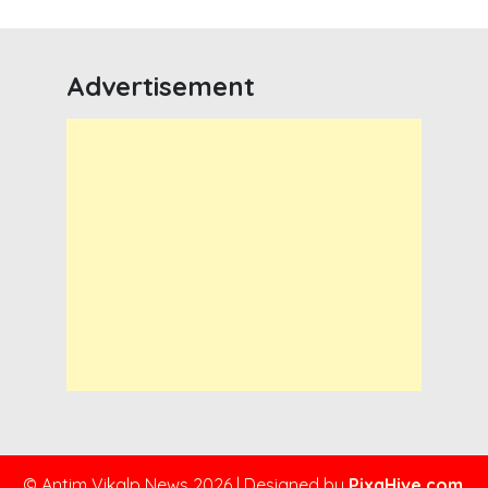
Advertisement
© Antim Vikalp News 2026
|
Designed by
PixaHive.com
.