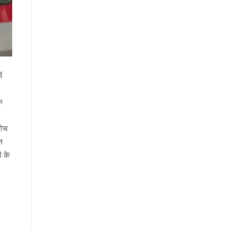
ं
ि
कोच
न
ी के