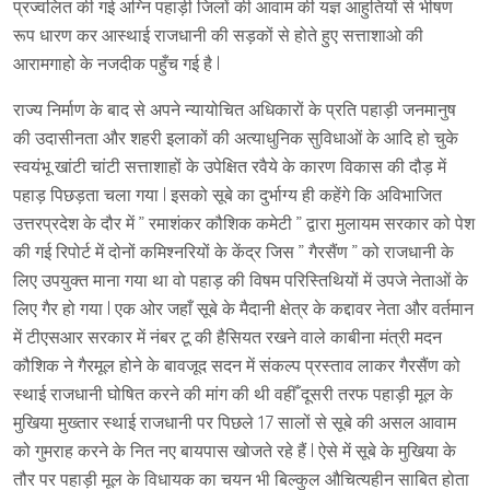
प्रज्वलित की गई अग्नि पहाड़ी जिलों की आवाम की यज्ञ आहुतियों से भीषण
रूप धारण कर आस्थाई राजधानी की सड़कों से होते हुए सत्ताशाओ की
आरामगाहो के नजदीक पहुँच गई है l
राज्य निर्माण के बाद से अपने न्यायोचित अधिकारों के प्रति पहाड़ी जनमानुष
की उदासीनता और शहरी इलाकों की अत्याधुनिक सुविधाओं के आदि हो चुके
स्वयंभू खांटी चांटी सत्ताशाहों के उपेक्षित रवैये के कारण विकास की दौड़ में
पहाड़ पिछड़ता चला गया l इसको सूबे का दुर्भाग्य ही कहेंगे कि अविभाजित
उत्तरप्रदेश के दौर में ” रमाशंकर कौशिक कमेटी ” द्वारा मुलायम सरकार को पेश
की गई रिपोर्ट में दोनों कमिश्नरियों के केंद्र जिस ” गैरसैंण ” को राजधानी के
लिए उपयुक्त माना गया था वो पहाड़ की विषम परिस्तिथियों में उपजे नेताओं के
लिए गैर हो गया l एक ओर जहाँ सूबे के मैदानी क्षेत्र के कद्दावर नेता और वर्तमान
में टीएसआर सरकार में नंबर टू की हैसियत रखने वाले काबीना मंत्री मदन
कौशिक ने गैरमूल होने के बावजूद सदन में संकल्प प्रस्ताव लाकर गैरसैंण को
स्थाई राजधानी घोषित करने की मांग की थी वहीँ दूसरी तरफ पहाड़ी मूल के
मुखिया मुख्तार स्थाई राजधानी पर पिछले 17 सालों से सूबे की असल आवाम
को गुमराह करने के नित नए बायपास खोजते रहे हैं l ऐसे में सूबे के मुखिया के
तौर पर पहाड़ी मूल के विधायक का चयन भी बिल्कुल औचित्यहीन साबित होता