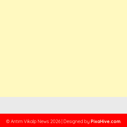
© Antim Vikalp News 2026
|
Designed by
PixaHive.com
.