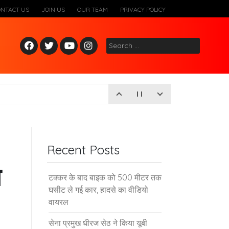
ONTACT US
JOIN US
OUR TEAM
PRIVACY POLICY
Fac
Twitt
Yout
Inst
Search
ebo
er
ube
agr
for:
ok
am
Recent Posts
े
टक्कर के बाद बाइक को 500 मीटर तक
घसीट ले गई कार, हादसे का वीडियो
वायरल
सेना प्रमुख धीरज सेठ ने किया यूबी