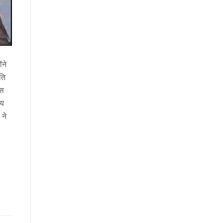
ंने
ति
वस
ीय
 ने