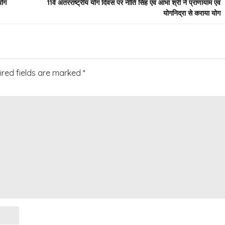
योग
11वें अंतरराष्ट्रीय योग दिवस पर नीति सिंह एवं आभा श्री ने प्राणायाम एवं
योगनिद्रा से कराया योग
ired fields are marked
*