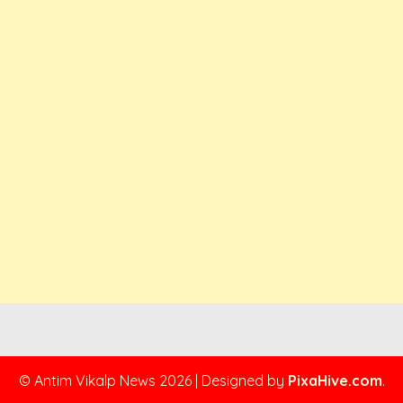
© Antim Vikalp News 2026
|
Designed by
PixaHive.com
.