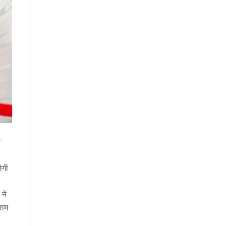
ा
ेगी
 ने
राम