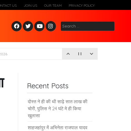
ONTACT US
JOIN US
OUR TEAM
PRIVACY POLICY
Fac
Twitt
Yout
Inst
Search
ebo
er
ube
agr
for:
ok
am
2026
ा
Recent Posts
दोस्त ने ही की थी साढ़े सात लाख की
चोरी, पुलिस ने 24 घंटे मे ही किया
खुलासा
शाहजहांपुर में अभिनेता राजपाल यादव