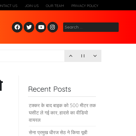
ONTACT US
JOIN US
OUR TEAM
PRIVACY POLICY
Fac
Twitt
Yout
Inst
Search
ebo
er
ube
agr
for:
ok
am
े
Recent Posts
टक्कर के बाद बाइक को 500 मीटर तक
घसीट ले गई कार, हादसे का वीडियो
वायरल
सेना प्रमुख धीरज सेठ ने किया यूबी