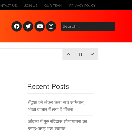
ONTACT US
JOIN US
OUR TEAM
PRIVACY POLICY
Fac
Twitt
Yout
Inst
Search
ebo
er
ube
agr
for:
ok
am
Recent Posts
तेंदुआ को लेकर चला सर्च अभियान,
भौआ बाजार में लगा है पिंजरा
आंवला में गुरु रविदास शोभायात्रा का
जगह-जगह भव्य स्वागत